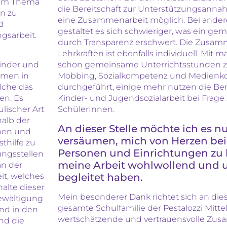
 zum Thema
die Bereitschaft zur Unterstützungsan
n zu
eine Zusammenarbeit möglich. Bei ande
nd
gestaltet es sich schwieriger, was ein ge
gsarbeit.
durch Transparenz erschwert. Die Zusam
Lehrkräften ist ebenfalls individuell. Mi
Kinder und
schon gemeinsame Unterrichtsstunden 
emen in
Mobbing, Sozialkompetenz und Medien
lche das
durchgeführt, einige mehr nutzen die Be
en. Es
Kinder- und Jugendsozialarbeit bei Frage
lischer Art
SchülerInnen.
halb der
An dieser Stelle möchte ich es n
ehen und
versäumen, mich von Herzen bei 
sthilfe zu
Personen und Einrichtungen zu 
ungsstellen
meine Arbeit wohlwollend und 
an der
begleitet haben.
eit, welches
halte dieser
Mein besonderer Dank richtet sich an diese
Bewältigung
gesamte Schulfamilie der Pestalozzi Mittel
ind in den
wertschätzende und vertrauensvolle Zu
end die