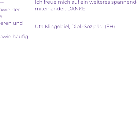
Ich freue mich auf ein weiteres spannend
em
miteinander. DANKE
owie der
e
tleren und
Uta Klingebiel, Dipl.-Soz.päd. (FH)
sowie häufig