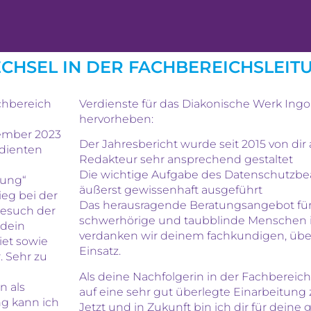
CHSEL IN DER FACHBEREICHSLEIT
chbereich
Verdienste für das Diakonische Werk Ingo
hervorheben:
ember 2023
Der Jahresbericht wurde seit 2015 von dir 
rdienten
Redakteur sehr ansprechend gestaltet
Die wichtige Aufgabe des Datenschutzbea
tung“
äußerst gewissenhaft ausgeführt
ieg bei der
Das herausragende Beratungsangebot für
Besuch der
schwerhörige und taubblinde Menschen 
 dein
verdanken wir deinem fachkundigen, ü
iet sowie
Einsatz.
. Sehr zu
Als deine Nachfolgerin in der Fachbereich
n als
auf eine sehr gut überlegte Einarbeitung 
ng kann ich
Jetzt und in Zukunft bin ich dir für deine 