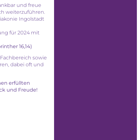
ankbar und freue
ch weiterzuführen.
Diakonie Ingolstadt
ung für 2024 mit
rinther 16,14)
 Fachbereich sowie
ren, dabei oft und
en erfüllten
ück und Freude!