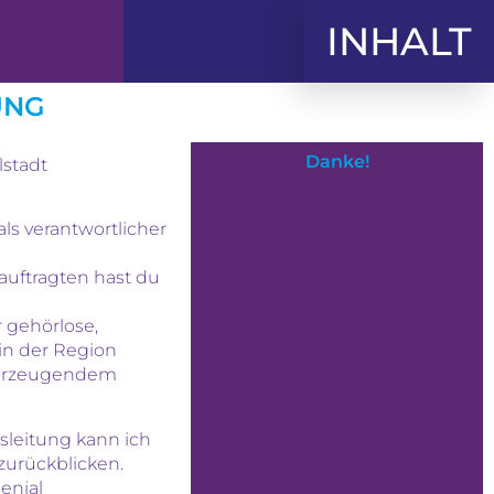
INHALT
UNG
Danke!
lstadt
als verantwortlicher
uftragten hast du
 gehörlose,
in der Region
berzeugendem
sleitung kann ich
zurückblicken.
genial