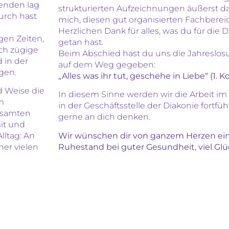
enden lag
strukturierten Aufzeichnungen äußerst d
urch hast
mich, diesen gut organisierten Fachberei
Herzlichen Dank für alles, was du für die 
gen Zeiten,
getan hast.
ch zügige
Beim Abschied hast du uns die Jahreslos
 in der
auf dem Weg gegeben:
agen.
„Alles was ihr tut, geschehe in Liebe“ (1. Ko
 Weise die
In diesem Sinne werden wir die Arbeit im
m
in der Geschäftsstelle der Diakonie fortfüh
gesamten
gerne an dich denken.
it und
Wir wünschen dir von ganzem Herzen ein
lltag: An
Ruhestand bei guter Gesundheit, viel Gl
ner vielen