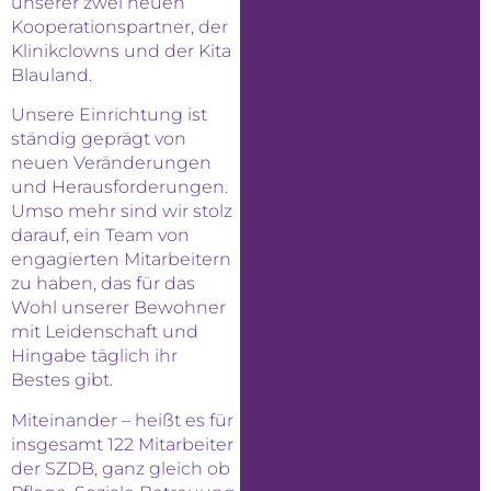
unserer zwei neuen
Kooperationspartner, der
Klinikclowns und der Kita
Blauland.
Unsere Einrichtung ist
ständig geprägt von
neuen Veränderungen
und Herausforderungen.
Umso mehr sind wir stolz
darauf, ein Team von
engagierten Mitarbeitern
zu haben, das für das
Wohl unserer Bewohner
mit Leidenschaft und
Hingabe täglich ihr
Bestes gibt.
Miteinander – heißt es für
insgesamt 122 Mitarbeiter
der SZDB, ganz gleich ob