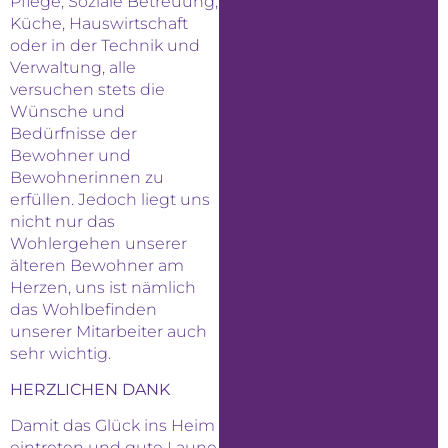
Pflege, Soziale Betreuung,
Küche, Hauswirtschaft
oder in der Technik und
Verwaltung, alle
versuchen stets die
Wünsche und
Bedürfnisse der
Bewohner und
Bewohnerinnen zu
erfüllen. Jedoch liegt uns
nicht nur das
Wohlergehen unserer
älteren Bewohner am
Herzen, uns ist nämlich
das Wohlbefinden
unserer Mitarbeiter auch
sehr wichtig.
HERZLICHEN DANK
Damit das Glück ins Heim
eintreten und gute Laune