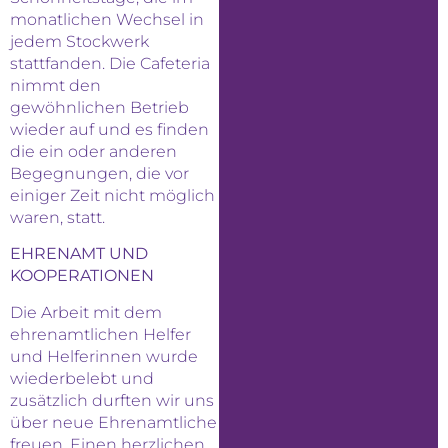
monatlichen Wechsel in
jedem Stockwerk
stattfanden. Die Cafeteria
nimmt den
gewöhnlichen Betrieb
wieder auf und es finden
die ein oder anderen
Begegnungen, die vor
einiger Zeit nicht möglich
waren, statt.
EHRENAMT UND
KOOPERATIONEN
Die Arbeit mit dem
ehrenamtlichen Helfer
und Helferinnen wurde
wiederbelebt und
zusätzlich durften wir uns
über neue Ehrenamtliche
freuen. Einen herzlichen