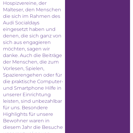
Hospizvereine, der
Malteser, den Menschen
die sich im Rahmen des
Audi Socialdays
eingesetzt haben und
denen, die sich ganz von
sich aus engagieren
möchten, sagen wir
danke. Auch die Beiträge
der Menschen, die zum
Vorlesen, Spielen,
Spazierengehen oder für
die praktische Computer-
und Smartphone Hilfe in
unserer Einrichtung
leisten, sind unbezahlbar
für uns. Besondere
Highlights für unsere
Bewohner waren in
diesem Jahr die Besuche