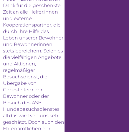
Dank für die geschenkte
Zeit an alle Helfer:innen
und externe
Kooperationspartner, die
durch Ihre Hilfe das
Leben unserer Bewohner
und Bewohnerinnen
stets bereichern. Seien es
die vielfältigen Angebote
und Aktionen,
regelmäßiger
Besuchsdienst, die
Übergabe von
Gebasteltem der
Bewohner oder der
Besuch des ASB-
Hundebesuchsdienstes,
all das wird von uns sehr
geschätzt. Doch auch den
Ehrenamtlichen der