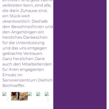
verbreiten kann, sind alle,
die darin Zuhause sind,
ein Stück weit
verantwortlich. Deshalb
den Bewohner/innen und
den Angehörigen ein
herzliches Dankeschön
für die Unterstützung
und das uns entgegen
gebrachte Vertrauen.
Ganz herzlichen Dank
auch den Mitarbeitenden
für ihren engagierten
Einsatz im
Seniorenzentrum Dietrich
Bonhoeffer.